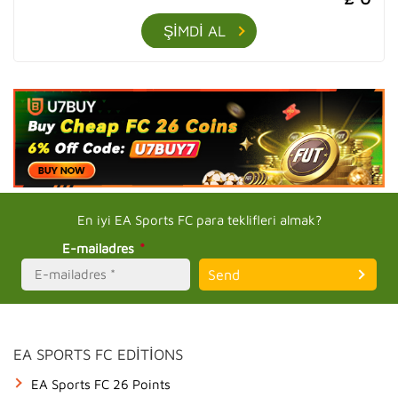
DRIBBLING
86
ŞIMDI AL
DEFENCE
43
PHYSICAL
82
PLATFORM
En iyi EA Sports FC para teklifleri almak?
PS4
E-mailadres
*
PC
Xbox One
PAYMENT METHOD
EA SPORTS FC EDITIONS
All Payment Methods
EA Sports FC 26 Points
Bank Transfer