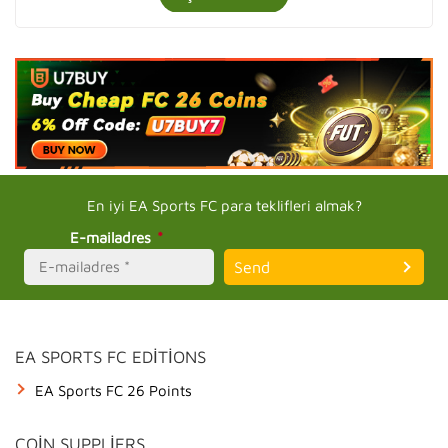
DEFENCE
38
PHYSICAL
65
PLATFORM
En iyi EA Sports FC para teklifleri almak?
PS4
E-mailadres
*
PC
Xbox One
PAYMENT METHOD
EA SPORTS FC EDITIONS
All Payment Methods
EA Sports FC 26 Points
Bank Transfer
Bancontact (G2A Pay)
COIN SUPPLIERS